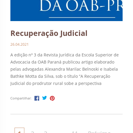
Recuperação Judicial
26.04.2021
A edição nº 3 da Revista Jurídica da Escola Superior de
Advocacia da OAB Paraná publicou artigo elaborado
pelas advogadas Alexandra Marilac Belnoski e Isabela
Bathke Motta da Silva, sob o título “A Recuperação
Judicial do prodrutor rural sobe a perspectiva
jurisprudencial e a consagração do artigo 48 da Lei nº
14.112/2020.” A obra está […]
Compartilhar: