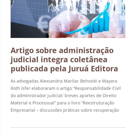
Artigo sobre administração
judicial integra coletânea
publicada pela Juruá Editora
As advogadas Alexsandra Marilac Belnoski e Mayara
Roth Isfer elaboraram o artigo “Responsabilidade Civil
do administrador judicial: breves aportes de Direito
Material e Processual” para o livro “Reestruturação
Empresarial – discussões práticas sobre recuperação
judicial e falência”. A obra, publicada pela Juruá Editora,
está sob a coordenação de Mariana Gonçalves Altomani
e organização de Juliana […]