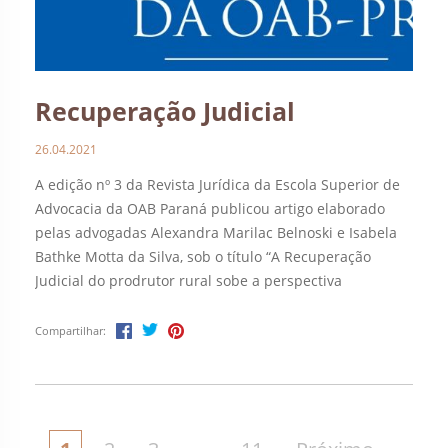
Recuperação Judicial
26.04.2021
A edição nº 3 da Revista Jurídica da Escola Superior de
Advocacia da OAB Paraná publicou artigo elaborado
pelas advogadas Alexandra Marilac Belnoski e Isabela
Bathke Motta da Silva, sob o título “A Recuperação
Judicial do prodrutor rural sobe a perspectiva
jurisprudencial e a consagração do artigo 48 da Lei nº
14.112/2020.” A obra está […]
Compartilhar: