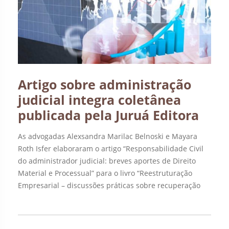
Artigo sobre administração
judicial integra coletânea
publicada pela Juruá Editora
As advogadas Alexsandra Marilac Belnoski e Mayara
Roth Isfer elaboraram o artigo “Responsabilidade Civil
do administrador judicial: breves aportes de Direito
Material e Processual” para o livro “Reestruturação
Empresarial – discussões práticas sobre recuperação
judicial e falência”. A obra, publicada pela Juruá Editora,
está sob a coordenação de Mariana Gonçalves Altomani
e organização de Juliana […]