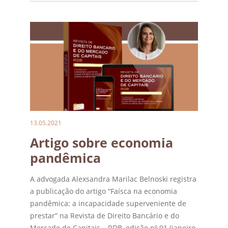
publicada pela Juruá Editora, está sob a
coordenação de Mariana Gonçalves Altomani e
organização de Juliana […]
13.05.2021
Artigo sobre economia
pandêmica
A advogada Alexsandra Marilac Belnoski registra
a publicação do artigo “Faísca na economia
pandêmica: a incapacidade superveniente de
prestar” na Revista de Direito Bancário e do
Mercado de Capitais – RDB, edição nº 91 (janeiro-