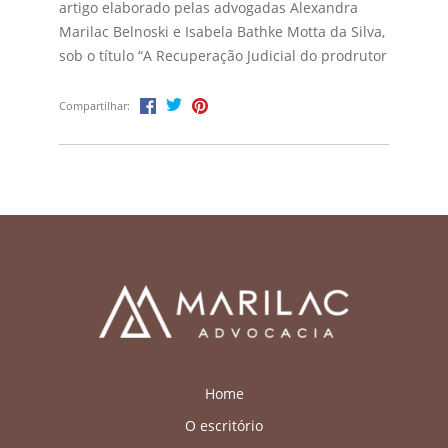
artigo elaborado pelas advogadas Alexandra
Marilac Belnoski e Isabela Bathke Motta da Silva,
sob o título “A Recuperação Judicial do prodrutor
rural sobe a perspectiva jurisprudencial e a
consagração do artigo 48 da Lei nº 14.112/2020.”
Compartilhar:
A obra está […]
Home
O escritório