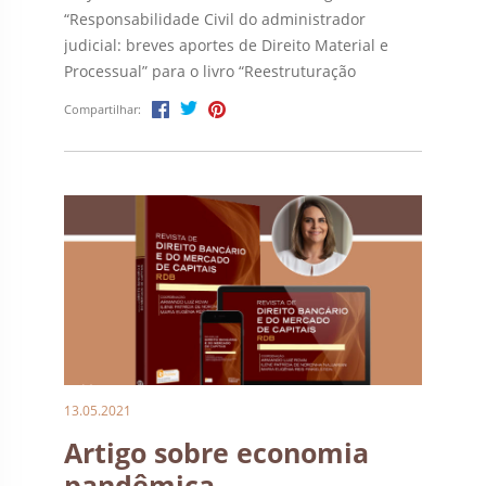
“Responsabilidade Civil do administrador
judicial: breves aportes de Direito Material e
Processual” para o livro “Reestruturação
Empresarial – discussões práticas sobre
Compartilhar:
recuperação judicial e falência”. A obra,
publicada pela Juruá Editora, está sob a
coordenação de Mariana Gonçalves Altomani e
organização de Juliana […]
13.05.2021
Artigo sobre economia
pandêmica