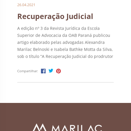
26.04.2021
Recuperação Judicial
A edição nº 3 da Revista Jurídica da Escola
Superior de Advocacia da OAB Paraná publicou
artigo elaborado pelas advogadas Alexandra
Marilac Belnoski e Isabela Bathke Motta da Silva,
sob o título “A Recuperação Judicial do prodrutor
rural sobe a perspectiva jurisprudencial e a
consagração do artigo 48 da Lei nº 14.112/2020.”
Compartilhar:
A obra está […]