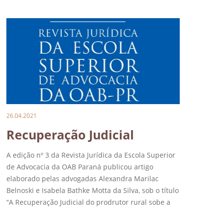
26.04.2021
Recuperação Judicial
A edição nº 3 da Revista Jurídica da Escola Superior
de Advocacia da OAB Paraná publicou artigo
elaborado pelas advogadas Alexandra Marilac
Belnoski e Isabela Bathke Motta da Silva, sob o título
“A Recuperação Judicial do prodrutor rural sobe a
perspectiva jurisprudencial e a consagração do