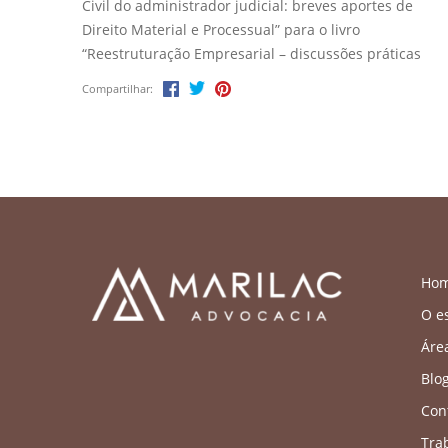
Civil do administrador judicial: breves aportes de
Direito Material e Processual” para o livro
“Reestruturação Empresarial – discussões práticas
sobre recuperação judicial e falência”. A obra,
Compartilhar:
publicada pela Juruá Editora, está sob a
coordenação de Mariana Gonçalves Altomani e
organização de Juliana […]
Ho
O es
Áre
Blo
Con
Tra