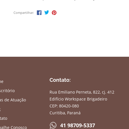
março-2021), editada pela Thomson Reuters –
Revista dos Tribunais. O texto foi elaborado
Compartilhar:
juntamente com os professores Antonio Deccache,
Muriel Waksman, […]
Contato:
me
critório
Rua Emiliano Perneta, 822, cj. 412
Edifício Workspace Brigadeiro
as de Atuação
CEP: 80420-080
g
Curitiba, Paraná
tato
41 98709-5337
balhe Conosco