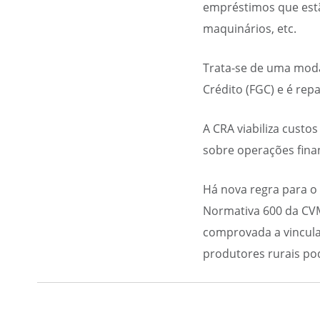
empréstimos que estã
maquinários, etc.
Trata-se de uma moda
Crédito (FGC) e é re
A CRA viabiliza custo
sobre operações finan
Há nova regra para o 
Normativa 600 da CVM
comprovada a vincula
produtores rurais pod