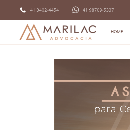
41 3402-4454
41 98709-5337
HOME