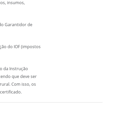
os, insumos,
do Garantidor de
nção do IOF (impostos
io da Instrução
cendo que deve ser
ural. Com isso, os
certificado.